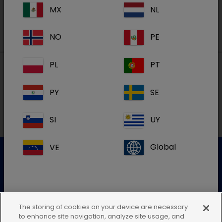
MX
NL
NO
PE
PL
PT
Paikalliset osoitteet
PY
SE
SI
UY
VE
Global
Asiakaspalvelu
Lisätietoja saat ottamalla yhteyttä asiakaspalveluumme
The storing of cookies on your device are necessary
Jos et löydä maasi sijaintia, jätä tämä
to enhance site navigation, analyze site usage, and
Lähetä sähköinen kysely