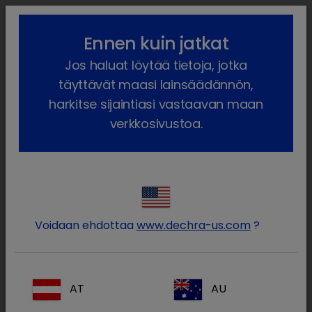
lock_outline
search
menu
Ennen kuin jatkat
Olet täällä:
Etusivu
Meidän tuotteet
Lemmikkieläin
Jos haluat löytää tietoja, jotka
Ruokavaliot ja ravitsemus
Koira
Tuotteet
Organic, Dog
täyttävät maasi lainsäädännön,
harkitse sijaintiasi vastaavan maan
verkkosivustoa.
Kirjaudu sisään Dechra-
lock
tilillesi
Voidaan ehdottaa
www.dechra-us.com
?
AT
AU