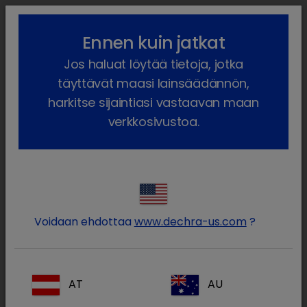
lock_outline
search
menu
Ennen kuin jatkat
Olet täällä:
Etusivu
Terapia-alueet
Hevoset
Liikuntaelimet
Jos haluat löytää tietoja, jotka
täyttävät maasi lainsäädännön,
Liikuntaelimet
harkitse sijaintiasi vastaavan maan
verkkosivustoa.
Hevosen ontuminen on tärkeä terveys- ja
hyvinvointiongelma. Liikuntavaivaivoista
kärsivälle hevoselle tulee tehdä diagnoosi,
joka kattaa sen ontumisen tarkan syyn, ja
vaiva pitää sitten hoitaa asianmukaisesti.
Voidaan ehdottaa
www.dechra-us.com
?
Dechra Veterinary Products tarjoaa
innovatiivisia tuotteita, joiden avulla voit
hoitaa joitakin hevosten ontumisen syitä.
AT
AU