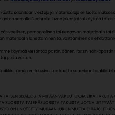
 kautta saamiaan viestejä ja materiaaleja ei-luottamuksellis
antaa samalla Dechralle luvan jakaa ja/tai käyttää tällaista ti
äsiveellisen, pornografisen tai rienaavan materiaalin tai 
an materiaalin lähettäminen tai välittäminen on ehdottomas
e käymää viestintää postin, äänen, faksin, sähköpostin 
 tarpeita varten.
 kaikkia tämän verkkosivuston kautta saamiaan henkilötiet
A TAI SEN SISÄLLÖSTÄ MITÄÄN VAKUUTUKSIA EIKÄ TAKUI
ISTA SUORISTA TAI EPÄSUORISTA TAKUISTA, JOTKA LIITTYV
TO ON LINKITETTY, MUKAAN LUKIEN MUTTA EI RAJOITTUEN