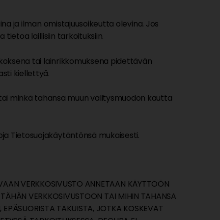
ina ja ilman omistajuusoikeutta olevina. Jos
etoa laillisiin tarkoituksiin.
rikoksena tai lainrikkomuksena pidettävän
ti kiellettyä.
tai minkä tahansa muun välitysmuodon kautta
oja Tietosuojakäytäntönsä mukaisesti.
TA VAAN VERKKOSIVUSTO ANNETAAN KÄYTTÖÖN
ÄT TÄHÄN VERKKOSIVUSTOON TAI MIHIN TAHANSA
, EPÄSUORISTA TAKUISTA, JOTKA KOSKEVAT