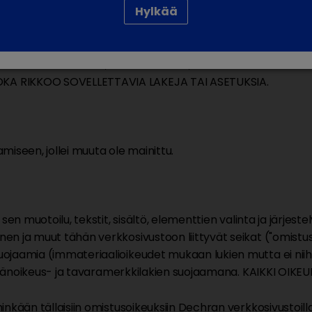
Hylkää
s et pääse tutustumaan Käyttöehtoihin internetin kautta, 
ISÄLTÄMIÄ TIETOJA, MATERIAALEJA, TUOTTEITA TAI PALVEL
KA RIKKOO SOVELLETTAVIA LAKEJA TAI ASETUKSIA.
miseen, jollei muuta ole mainittu.
en muotoilu, tekstit, sisältö, elementtien valinta ja järjestel
n ja muut tähän verkkosivustoon liittyvät seikat ("omistus
jaamia (immateriaalioikeudet mukaan lukien mutta ei niihin
ekijänoikeus- ja tavaramerkkilakien suojaamana. KAIKKI OIK
nkään tällaisiin omistusoikeuksiin Dechran verkkosivustoilla