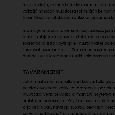
toisin mainita, mitään tällaisista omistusoikeuksis
välittää missään muodossa tai millään keinoin, m
ilman Dechran etukäteen erikseen antamaa kirja
Lupa myönnetään täten siinä laajuudessa, joka on v
materiaaleja ja/tai palveluja tai näiden osia om
sillä ehdolla, että käyttäjä ei muuta materiaale
koskevat huomautukset. Tämä lupa raukeaa autom
mahdollisesti lataamansa, arkistoimansa tai tu
TAVARAMERKIT
Jollei muuta mainita, tällä verkkosivustolla olevat
painikekuvakkeet, kaikki tavaramerkit, palvelume
muut tällä verkkosivustolla mainitut, näytetyt, 
omistajien omaisuutta. Käyttäjä suostuu olema
kirjallista lupaa. Käyttäjä suostuu olemaan ase
palvelumerkkejä ja/tai visuaalista ilmettä ilma