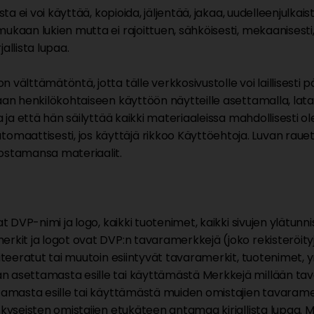
ta ei voi käyttää, kopioida, jäljentää, jakaa, uudelleenjulkais
ukaan lukien mutta ei rajoittuen, sähköisesti, mekaanisesti
llista lupaa.
älttämätöntä, jotta tälle verkkosivustolle voi laillisesti pää
aan henkilökohtaiseen käyttöön näytteille asettamalla, lataa
ja ja että hän säilyttää kaikki materiaaleissa mahdollisesti 
aattisesti, jos käyttäjä rikkoo Käyttöehtoja. Luvan rauett
lostamansa materiaalit.
 DVP-nimi ja logo, kaikki tuotenimet, kaikki sivujen ylätunniste
rkit ja logot ovat DVP:n tavaramerkkejä (joko rekisteröityjä
siteeratut tai muutoin esiintyvät tavaramerkit, tuotenimet, 
an asettamasta esille tai käyttämästä Merkkejä millään t
ttamasta esille tai käyttämästä muiden omistajien tavaramerk
n kyseisten omistajien etukäteen antamaa kirjallista lupaa.