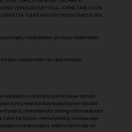
ETYSSÄ TARKOITUKSESSA. DECHRA EI
AHANSA VERKKOSIVUSTOLLA, JONNE TÄÄLTÄ ON
LAUSEKETTA TULKITAAN YRITYKSEN OMISTAJIEN,
nanottojen, mielipiteiden ja muun materiaalin
echra pyri väistämään tai rajoittamaan
a sellaisesta vastuusta, joka koskee tämän
ti syntyneistä eriluonteisista ja eri tavalla
 erityisistä, rankaisevista vahingonkorvauksista
tä, tulon tai tuoton menetyksistä, omaisuuden
teisista menetyksistä, vaikka Dechralle on