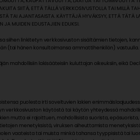
MUUTTA, KAUPATTAVUUTTA, LAATUA TAI TOIMIVUUTTA TI
UITA SIITÄ, ETTÄ TÄLLÄ VERKKOSIVUSTOLLA TAI MILLÄ T
LLISTÄ TAI AJANTASAISTA. KÄYTTÄJÄ HYVÄKSYY, ETTÄ TÄTÄ 
N JA MUIDEN EDUSTAJIEN EDUKSI.
 siihen linkitetyn verkkosivuston sisältämien tietojen, kan
äjän (tai hänen konsultoimansa ammattihenkilön) vastuulla.
än mahdollisiin lakisääteisiin kuluttajan oikeuksiin, eikä D
stensa puolesta irti soveltuvien lakien enimmäislaajuudess
yn verkkosivuston käytöstä tai käytön yhteydessä mahdollises
ien mutta ei rajoittuen, mahdollisista suorista, epäsuorista,
tä, tietojen menetyksistä, viruksen aiheuttamista menetyksis
len vaateista tai muista minkä tahansa tyyppisistä tai luon