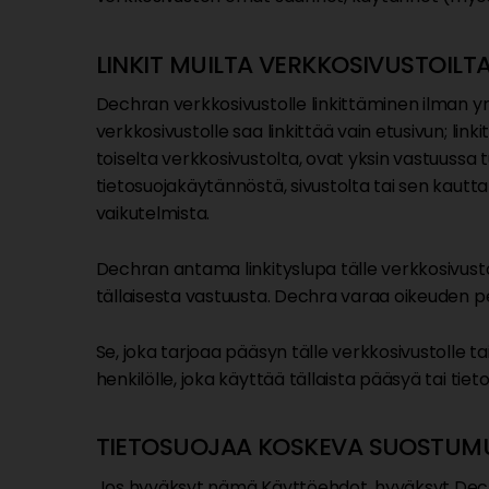
LINKIT MUILTA VERKKOSIVUSTOILT
Dechran verkkosivustolle linkittäminen ilman yr
verkkosivustolle saa linkittää vain etusivun; link
toiselta verkkosivustolta, ovat yksin vastuussa t
tietosuojakäytännöstä, sivustolta tai sen kautta
vaikutelmista.
Dechran antama linkityslupa tälle verkkosivustoll
tällaisesta vastuusta. Dechra varaa oikeuden pe
Se, joka tarjoaa pääsyn tälle verkkosivustolle t
henkilölle, joka käyttää tällaista pääsyä tai ti
TIETOSUOJAA KOSKEVA SUOSTUM
Jos hyväksyt nämä Käyttöehdot, hyväksyt De