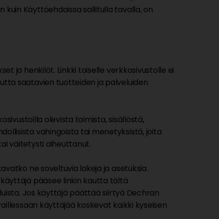
 kuin Käyttöehdoissa sallitulla tavalla, on
et ja henkilöt. Linkki toiselle verkkosivustolle ei
autta saatavien tuotteiden ja palveluiden
osivustoilla olevista toimista, sisällöstä,
ollisista vahingoista tai menetyksistä, joita
ai väitetysti aiheuttanut.
tavatko ne soveltuvia lakeja ja asetuksia.
 käyttäjä pääsee linkin kautta tältä
veluista. Jos käyttäjä päättää siirtyä Dechran
eraillessaan käyttäjää koskevat kaikki kyseisen