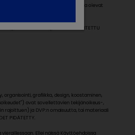
Dechra voi pyynnöstä lähettää voimassa olevat
UJA (TAI NÄIDEN OSIA) EI OLE TARKOITETTU
y, organisointi, grafiikka, design, koostaminen,
oikeudet") ovat sovellettavien tekijänoikeus-,
 rajoittuen) ja DVP:n omaisuutta, tai materiaali
EUDET PIDÄTETTY.
 vieraillessaan. Ellei näissä Käyttöehdoissa