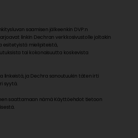
inkitysluvan saamisen jälkeenkin DVP:n
 tarjoavat linkin Dechran verkkosivustolle joltakin
esitetyistä mielipiteistä,
uutuksista tai kokonaisuutta koskevista
 linkeistä, ja Dechra sanoutuukin täten irti
i syytä.
lvollinen saattamaan nämä Käyttöehdot tietoon
isestä.