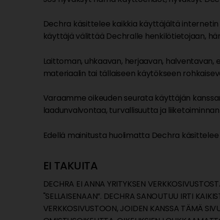
Dechra käsittelee kaikkia käyttäjältä internetin
käyttäjä välittää Dechralle henkilötietojaan, hän 
Laittoman, uhkaavan, herjaavan, halventavan, ep
materiaalin tai tällaiseen käytökseen rohkaisev
Varaamme oikeuden seurata käyttäjän kanssamm
laadunvalvontaa, turvallisuutta ja liiketoiminnan
Edellä mainitusta huolimatta Dechra käsittelee
EI TAKUITA
DECHRA EI ANNA YRITYKSEN VERKKOSIVUSTOST
"SELLAISENAAN”. DECHRA SANOUTUU IRTI KAIK
VERKKOSIVUSTOON, JOIDEN KANSSA TÄMÄ SIVUS