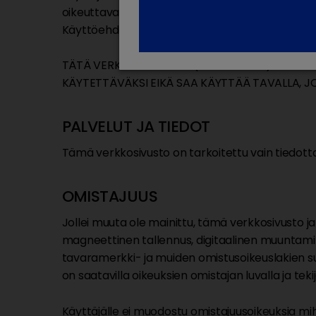
oikeuttavat pääsyyn tälle verkkosivustolle. Jo
Käyttöehdot sähköpostitse.
TÄTÄ VERKKOSIVUSTOA (TAI SEN OSIA) JA SEN S
KÄYTETTÄVÄKSI EIKÄ SAA KÄYTTÄÄ TAVALLA, JO
PALVELUT JA TIEDOT
Tämä verkkosivusto on tarkoitettu vain tiedotta
OMISTAJUUS
Jollei muuta ole mainittu, tämä verkkosivusto ja s
magneettinen tallennus, digitaalinen muuntamine
tavaramerkki- ja muiden omistusoikeuslakien suo
on saatavilla oikeuksien omistajan luvalla ja t
Käyttäjälle ei muodostu omistajuusoikeuksia mihi