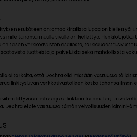
A
ityksen etukäteen antamaa kirjallista lupaa on kiellettyä. L
itys mille tahansa muulle sivulle on kiellettyä. Henkilöt, jotka
uon toisen verkkosivuston sisällöstä, tarkkuudesta, sivustolla 
 saatavista tuotteista ja palveluista sekä mahdollisista vak
e ei tarkoita, että Dechra olisi missään vastuussa tällaisista
rua linkitysluvan verkkosivustolleen koska tahansa ilman er
ai siihen liittyvään tietoon joko linkkinä tai muuten, on ve
etoa. Dechra ei ole vastuussa tämän velvollisuuden laiminlyöm
US
chran
tietosuojakäytännön ehdot
ja
Evästekäytänöt
.