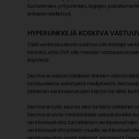
tuotenimien, yritysnimien, logojen, palvelumerkki
erikseen kiellettyä.
HYPERLINKKEJÄ KOSKEVA VASTUU
Tällä verkkosivustolla saattaa olla linkkejä verkk
tarkoita, että DVP olisi missään vastuussa kysei
käytöstä.
Dechra ei vastaa tällaisten linkkien välittämistä t
tarkkuudesta, esitetyistä mielipiteistä, tietosuo
tällaisten verkkosivustojen käyttö tai niihin luo
Dechra ei tutki, seuraa eikä tarkista tällaisten 
Dechra ei anna minkäänlaisia vakuuksia eikä suori
verkkosivustolta, tai tällaisten verkkosivustojen
verkkosivustolta jollekin muulle verkkosivustolle
verkkosivuston omat säännöt, käytännöt (myös 