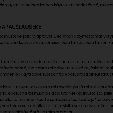
en ja/tai visuaalisen ilmeen käyttö tai väärinkäyttö, muutoin
VAPAUSLAUSEKE
osivustoille, joita ylläpitävät Dechraan liittymättömät yrityks
sestä verkkosivustosta, sen sisällöstä tai käytöstä tai sen k
ai tällaisten resurssien kautta saatavista tai tällaisilla verkk
jakäytännöistä, tuotteista tai palveluista eikä myöskään mahd
ttaminen on käyttäjälle suoraan tai epäsuorasti aiheuttanut t
verkkosivustojen tarkkuutta tai täydellisyyttä tai sitä, noudat
a, epäsuoria tai muunlaisia takuita verkkosivustoista, joille
 sisällöstä tai niiden kautta saatavista tuotteista ja/tai pal
, hän tekee sen omalla riskillään. Muilla verkkosivustoilla vi
tietosuojakäytäntö) ja toimintatavat.