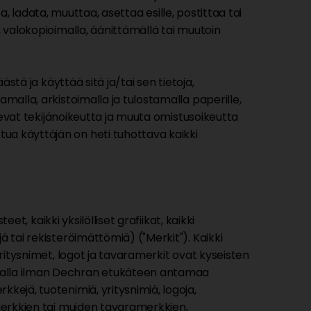
ta, ladata, muuttaa, asettaa esille, postittaa tai
, valokopioimalla, äänittämällä tai muutoin
stä ja käyttää sitä ja/tai sen tietoja,
malla, arkistoimalla ja tulostamalla paperille,
olevat tekijänoikeutta ja muuta omistusoikeutta
ua käyttäjän on heti tuhottava kaikki
et, kaikki yksilölliset grafiikat, kaikki
 tai rekisteröimättömiä) ("Merkit"). Kaikki
yritysnimet, logot ja tavaramerkit ovat kyseisten
avalla ilman Dechran etukäteen antamaa
kejä, tuotenimiä, yritysnimiä, logoja,
 Merkkien tai muiden tavaramerkkien,