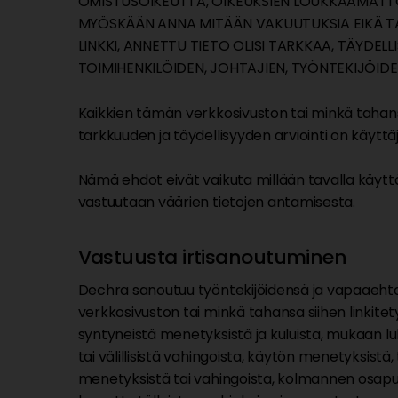
OMISTUSOIKEUTTA, OIKEUKSIEN LOUKKAAMATTO
MYÖSKÄÄN ANNA MITÄÄN VAKUUTUKSIA EIKÄ TAK
LINKKI, ANNETTU TIETO OLISI TARKKAA, TÄYDE
TOIMIHENKILÖIDEN, JOHTAJIEN, TYÖNTEKIJÖIDE
Kaikkien tämän verkkosivuston tai minkä tahansa
tarkkuuden ja täydellisyyden arviointi on käytt
Nämä ehdot eivät vaikuta millään tavalla käyttäj
vastuutaan väärien tietojen antamisesta.
Vastuusta irtisanoutuminen
Dechra sanoutuu työntekijöidensä ja vapaaehtoi
verkkosivuston tai minkä tahansa siihen linkitet
syntyneistä menetyksistä ja kuluista, mukaan luk
tai välillisistä vahingoista, käytön menetyksis
menetyksistä tai vahingoista, kolmannen osapuo