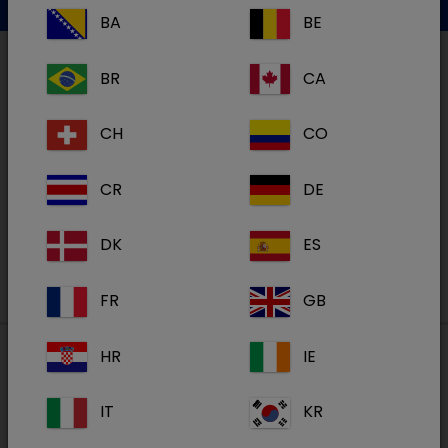
BA
BE
BR
CA
Lemmikkieläimet
CH
CO
CR
DE
Hevoset
DK
ES
FR
GB
HR
IE
Paikalliset osoitteet
IT
KR