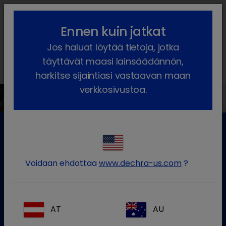
lock_outline
search
menu
Ennen kuin jatkat
Olet täällä:
Etusivu
Terapia-alueet
Jos haluat löytää tietoja, jotka
täyttävät maasi lainsäädännön,
Terapia-alueet
harkitse sijaintiasi vastaavan maan
verkkosivustoa.
vigate_before
navigate_ne
Voidaan ehdottaa
www.dechra-us.com
?
AT
AU