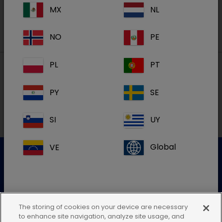
MX
NL
NO
PE
PL
PT
Paikalliset osoitteet
PY
SE
SI
UY
VE
Global
Asiakaspalvelu
Lisätietoja saat ottamalla yhteyttä asiakaspalveluumme
The storing of cookies on your device are necessary
Jos et löydä maasi sijaintia, jätä tämä
to enhance site navigation, analyze site usage, and
Lähetä sähköinen kysely