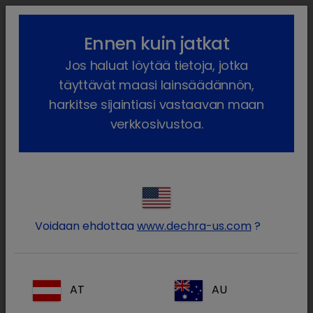
lock_outline
search
menu
Ennen kuin jatkat
Olet täällä:
Etusivu
Meidän tuotteet
Lemmikkieläin
Jos haluat löytää tietoja, jotka
Ruokavaliot ja ravitsemus
Koira
Tuotteet
Adult, Dog
täyttävät maasi lainsäädännön,
harkitse sijaintiasi vastaavan maan
verkkosivustoa.
Kirjaudu sisään Dechra-
lock
tilillesi
Voidaan ehdottaa
www.dechra-us.com
?
AT
AU