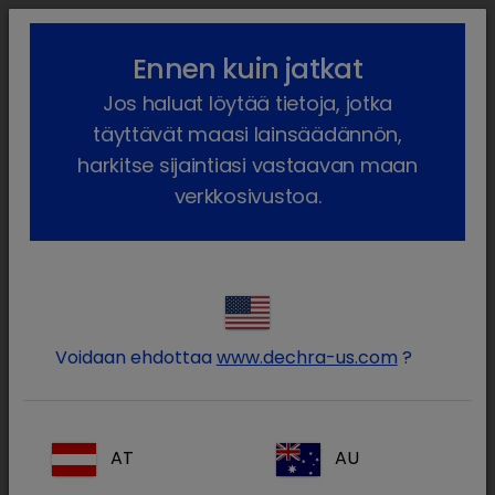
lock_outline
search
menu
Ennen kuin jatkat
Olet täällä:
Etusivu
Meidän tuotteet
Lemmikkieläin
Jos haluat löytää tietoja, jotka
Ruokavaliot ja ravitsemus
Kissa
Tuotteet
Treats
täyttävät maasi lainsäädännön,
harkitse sijaintiasi vastaavan maan
verkkosivustoa.
Kirjaudu sisään Dechra-
lock
tilillesi
Voidaan ehdottaa
www.dechra-us.com
?
AT
AU