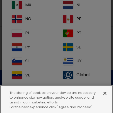
MX
NL
NO
PE
PL
PT
Paikalliset osoitteet
PY
SE
SI
UY
VE
Global
Asiakaspalvelu
The storing of cookies on your device are necessary
to enhance site navigation, analyze site usage, and
Lisätietoja saat ottamalla yhteyttä asiakaspalveluumme
assist in our marketing efforts.
For the best experience click "Agree and Proceed"
Jos et löydä maasi sijaintia, jätä tämä
Lähetä sähköinen kysely