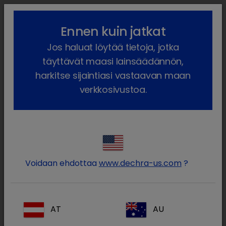
lock_outline
search
menu
Ennen kuin jatkat
Olet täällä:
Etusivu
Meidän tuotteet
Lemmikkieläin
Jos haluat löytää tietoja, jotka
Reseptilääkkeet
Koira
Reseptivapaa
AntiSept
täyttävät maasi lainsäädännön,
harkitse sijaintiasi vastaavan maan
verkkosivustoa.
Kirjaudu sisään Dechra-
lock
tilillesi
Voidaan ehdottaa
www.dechra-us.com
?
AT
AU