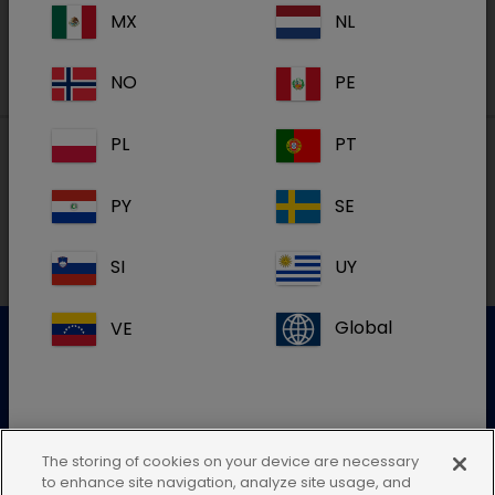
MX
NL
NO
PE
PL
PT
Paikalliset osoitteet
PY
SE
SI
UY
VE
Global
Asiakaspalvelu
Lisätietoja saat ottamalla yhteyttä asiakaspalveluumme
The storing of cookies on your device are necessary
Jos et löydä maasi sijaintia, jätä tämä
to enhance site navigation, analyze site usage, and
Lähetä sähköinen kysely