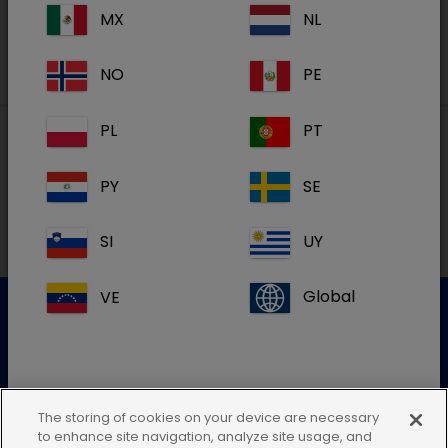
MX
NL
NO
PE
PL
PT
Paikalliset osoitteet
PY
SE
SI
UY
VE
Global
Asiakaspalvelu
Lisätietoja saat ottamalla yhteyttä asiakaspalveluumme
The storing of cookies on your device are necessary
Jos et löydä maasi sijaintia, jätä tämä
to enhance site navigation, analyze site usage, and
Lähetä sähköinen kysely