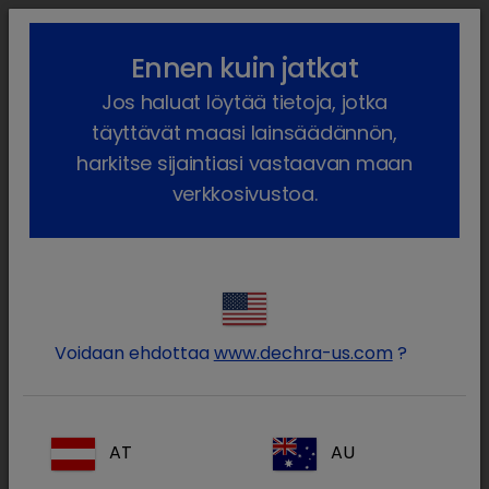
lock_outline
search
menu
Ennen kuin jatkat
Olet täällä:
Etusivu
Meidän tuotteet
Lemmikkieläin
Jos haluat löytää tietoja, jotka
Reseptilääkkeet
Koira
Reseptilääke
Furosoral
täyttävät maasi lainsäädännön,
harkitse sijaintiasi vastaavan maan
verkkosivustoa.
Kirjaudu sisään Dechra-
lock
tilillesi
Voidaan ehdottaa
www.dechra-us.com
?
AT
AU