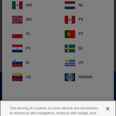
MX
NL
NO
PE
PL
PT
Paikalliset osoitteet
PY
SE
SI
UY
VE
Global
Asiakaspalvelu
Lisätietoja saat ottamalla yhteyttä asiakaspalveluumme
The storing of cookies on your device are necessary
Jos et löydä maasi sijaintia, jätä tämä
to enhance site navigation, analyze site usage, and
Lähetä sähköinen kysely