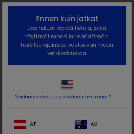
lock_outline
search
menu
Ennen kuin jatkat
Olet täällä:
Etusivu
Meidän tuotteet
Lemmikkieläin
Jos haluat löytää tietoja, jotka
Reseptilääkkeet
Kissa
Reseptilääke
Lodisure
täyttävät maasi lainsäädännön,
harkitse sijaintiasi vastaavan maan
verkkosivustoa.
Kirjaudu sisään Dechra-
lock
tilillesi
Voidaan ehdottaa
www.dechra-us.com
?
AT
AU