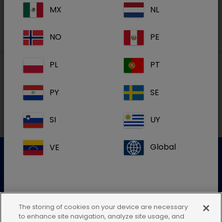
MX
NL
NO
PE
PL
PT
Paikalliset osoitteet
PY
SE
SI
UY
VE
Global
Asiakaspalvelu
Lisätietoja saat ottamalla yhteyttä asiakaspalveluumme
The storing of cookies on your device are necessary
Jos et löydä maasi sijaintia, jätä tämä
to enhance site navigation, analyze site usage, and
Lähetä sähköinen kysely