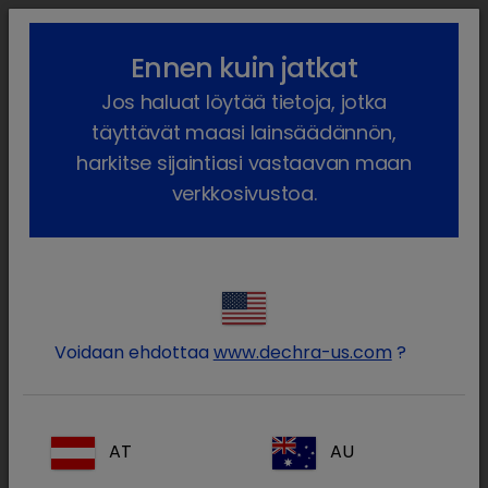
lock_outline
search
menu
Ennen kuin jatkat
Olet täällä:
Etusivu
Meidän tuotteet
Hevonen
Reseptilääke
Jos haluat löytää tietoja, jotka
Hevonen
Reseptilääkkeet
Anesketin
täyttävät maasi lainsäädännön,
harkitse sijaintiasi vastaavan maan
verkkosivustoa.
Kirjaudu sisään Dechra-
lock
tilillesi
Voidaan ehdottaa
www.dechra-us.com
?
AT
AU