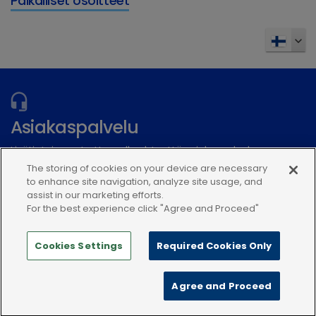
Paikalliset osoitteet
Asiakaspalvelu
Lisätietoja saat ottamalla yhteyttä asiakaspalveluumme
The storing of cookies on your device are necessary
to enhance site navigation, analyze site usage, and
Lähetä sähköinen kysely
assist in our marketing efforts.
For the best experience click "Agree and Proceed"
Cookies Settings
Required Cookies Only
Agree and Proceed
Tietosuojakäytäntö
Käyttöehdot
Evästekäytäntö