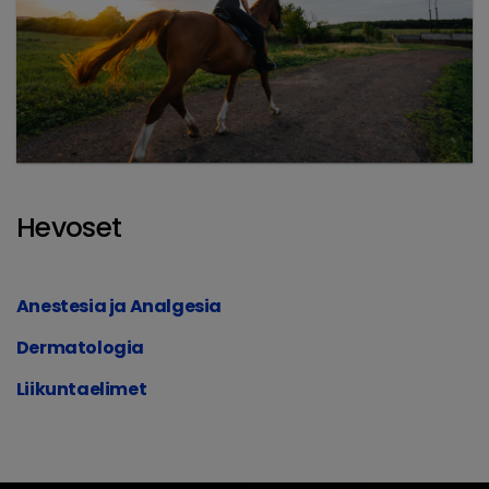
Hevoset
Anestesia ja Analgesia
Dermatologia
Liikuntaelimet