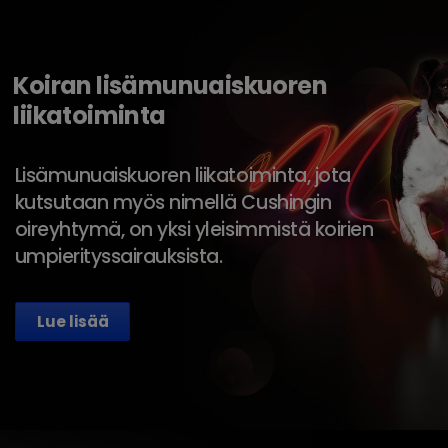
Koiran lisämunuaiskuoren
liikatoiminta
Lisämunuaiskuoren liikatoiminta, jota
kutsutaan myös nimellä Cushingin
oireyhtymä, on yksi yleisimmistä koirien
umpierityssairauksista.
Lue lisää