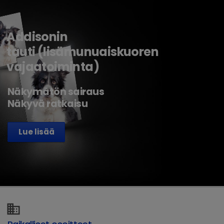
Addisonin
tauti (lisämunuaiskuoren
vajaatoiminta)
Näkymätön sairaus
Näkyvä ratkaisu
Lue lisää