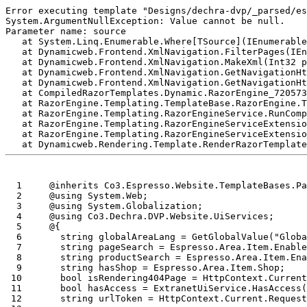
Error executing template "Designs/dechra-dvp/_parsed/es
System.ArgumentNullException: Value cannot be null.

Parameter name: source

   at System.Linq.Enumerable.Where[TSource](IEnumerable
   at Dynamicweb.Frontend.XmlNavigation.FilterPages(IEn
   at Dynamicweb.Frontend.XmlNavigation.MakeXml(Int32 p
   at Dynamicweb.Frontend.XmlNavigation.GetNavigationHt
   at Dynamicweb.Frontend.XmlNavigation.GetNavigationHt
   at CompiledRazorTemplates.Dynamic.RazorEngine_720573
   at RazorEngine.Templating.TemplateBase.RazorEngine.T
   at RazorEngine.Templating.RazorEngineService.RunComp
   at RazorEngine.Templating.RazorEngineServiceExtensio
   at RazorEngine.Templating.RazorEngineServiceExtensio
  1
  2
  3
  4
  5
  6
  7
  8
  9
 10
 11
 12